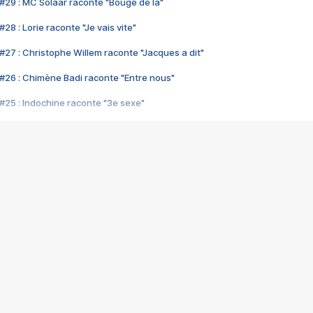
#29 : MC Solaar raconte "Bouge de là"
28 : Lorie raconte "Je vais vite"
#27 : Christophe Willem raconte "Jacques a dit"
#26 : Chimène Badi raconte "Entre nous"
#25 : Indochine raconte "3e sexe"
#24 : Zaho raconte "C'est chelou"
#23 : Patrick Bruel raconte "Au café des délices"
#22 : Kyo raconte "Le chemin"
#21 : Nolwenn Leroy raconte "Cassé"
#20 : Patrick Hernandez raconte "Born to be alive"
#19 : Lorie raconte "Près de moi"
#18 : Michael Jones raconte "A nos actes manqués" (avec Jean-Jacque
#17 : Khaled raconte "Aïcha"