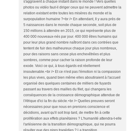
s'aggravent à chaque instant dans le monde ! Vers quelles
photos ou vidéo faut-il diriger ceux qui ne peuvent admettre la
relation existant entre toutes les misères du monde et la
surpopulation humaine ?<br /> En attendant, Il y aura près de
5 naissances dans le monde chaque seconde, soit plus de
150 millions à attendre en 2015, ce qui représente plus de
400 000 nouveaux-nés par jour. 400 000 êtres humains qui
pour leur plus grand nombre naîtront dans ces contrées que
tentent de fuir des malheureux chaque jour plus nombreux,
pour des raisons sans cesse plus enchevêtrées et plus
sombres, comme pour cacher la raison profonde de leur
exode. Voici ce qui, à tous égards est réellement
insoutenable.<br /> Et ce n'est pas l'émotion ni la compassion
les plus vives, quand bien même elles aboutiraient à l'accueil
organisé des quelques centaines de milliers de fuyards
passant au travers des mailles du filet, qui changera les
conséquences de la croissance démographique attendue de
l'Afrique d'ici la fin du siècle.<br /> Quelles preuves seront
nécessaires pour que nous en prenions conscience et
décidions, avant qu'il soit trop tard, de mettre fin à cette
prolifération aux effets planétaires ? L'humanité attendra-t-elle
l'arlésienne de la transition démographique, qui ne pourra
résulter que des pires tragédies ? La transition