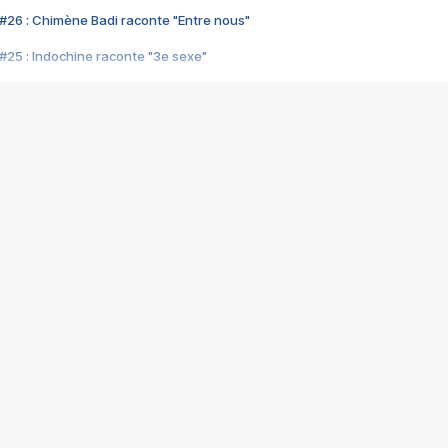
#26 : Chimène Badi raconte "Entre nous"
#25 : Indochine raconte "3e sexe"
#24 : Zaho raconte "C'est chelou"
#23 : Patrick Bruel raconte "Au café des délices"
#22 : Kyo raconte "Le chemin"
#21 : Nolwenn Leroy raconte "Cassé"
#20 : Patrick Hernandez raconte "Born to be alive"
#19 : Lorie raconte "Près de moi"
#18 : Michael Jones raconte "A nos actes manqués" (avec Jean-Jacque
#17 : Khaled raconte "Aïcha"
#16 : Corneille raconte "Parce qu'on vient de loin"
#15 : Indochine raconte "L'aventurier"