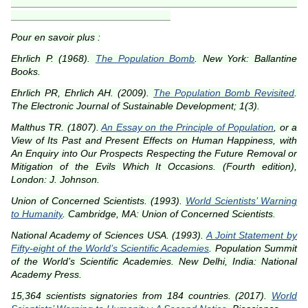
____________________________________________________
_____________________________
Pour en savoir plus :
Ehrlich P. (1968).
The Population Bomb
.
New York: Ballantine
Books.
Ehrlich PR, Ehrlich AH. (2009).
The Population Bomb Revisited
.
The Electronic Journal of Sustainable Development; 1(3).
Malthus TR. (1807).
An Essay on the Principle of Population
, or a
View of Its Past and Present Effects on Human Happiness, with
An Enquiry into Our Prospects Respecting the Future Removal or
Mitigation of the Evils Which It Occasions. (Fourth edition),
London: J. Johnson.
Union of Concerned Scientists. (1993).
World Scientists’ Warning
to Humanity
. Cambridge, MA: Union of Concerned Scientists
.
National Academy of Sciences USA. (1993).
A Joint Statement by
Fifty-eight of the World’s Scientific Academies
. Population Summit
of the World’s Scientific Academies. New Delhi, India: National
Academy Press.
15,364 scientists signatories from 184 countries. (2017).
World