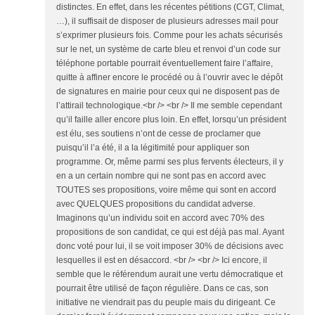
distinctes. En effet, dans les récentes pétitions (CGT, Climat,
…), il suffisait de disposer de plusieurs adresses mail pour
s’exprimer plusieurs fois. Comme pour les achats sécurisés
sur le net, un système de carte bleu et renvoi d’un code sur
téléphone portable pourrait éventuellement faire l’affaire,
quitte à affiner encore le procédé ou à l’ouvrir avec le dépôt
de signatures en mairie pour ceux qui ne disposent pas de
l’attirail technologique.<br /> <br /> Il me semble cependant
qu’il faille aller encore plus loin. En effet, lorsqu’un président
est élu, ses soutiens n’ont de cesse de proclamer que
puisqu’il l’a été, il a la légitimité pour appliquer son
programme. Or, même parmi ses plus fervents électeurs, il y
en a un certain nombre qui ne sont pas en accord avec
TOUTES ses propositions, voire même qui sont en accord
avec QUELQUES propositions du candidat adverse.
Imaginons qu’un individu soit en accord avec 70% des
propositions de son candidat, ce qui est déjà pas mal. Ayant
donc voté pour lui, il se voit imposer 30% de décisions avec
lesquelles il est en désaccord. <br /> <br /> Ici encore, il
semble que le référendum aurait une vertu démocratique et
pourrait être utilisé de façon régulière. Dans ce cas, son
initiative ne viendrait pas du peuple mais du dirigeant. Ce