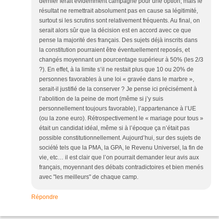
dernier ferait évidemment campagne pour une option, mais le
résultat ne remettrait absolument pas en cause sa légitimité,
surtout si les scrutins sont relativement fréquents. Au final, on
serait alors sûr que la décision est en accord avec ce que
pense la majorité des français. Des sujets déjà inscrits dans
la constitution pourraient être éventuellement reposés, et
changés moyennant un pourcentage supérieur à 50% (les 2/3
?). En effet, à la limite s’il ne restait plus que 10 ou 20% de
personnes favorables à une loi « gravée dans le marbre »,
serait-il justifié de la conserver ? Je pense ici précisément à
l’abolition de la peine de mort (même si j’y suis
personnellement toujours favorable), l’appartenance à l’UE
(ou la zone euro). Rétrospectivement le « mariage pour tous »
était un candidat idéal, même si à l’époque ça n’était pas
possible constitutionnellement. Aujourd’hui, sur des sujets de
société tels que la PMA, la GPA, le Revenu Universel, la fin de
vie, etc… il est clair que l’on pourrait demander leur avis aux
français, moyennant des débats contradictoires et bien menés
avec "les meilleurs" de chaque camp.
Répondre