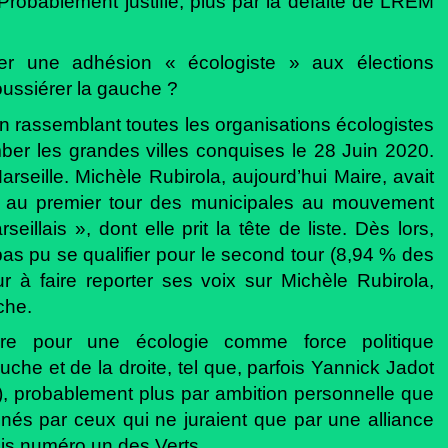
Probablement justifié, plus par la défaite de LREM
imer une adhésion « écologiste » aux élections
oussiérer la gauche ?
en rassemblant toutes les organisations écologistes
omber les grandes villes conquises le 28 Juin 2020.
arseille. Michèle Rubirola, aujourd’hui Maire, avait
e au premier tour des municipales au mouvement
illais », dont elle prit la tête de liste. Dès lors,
as pu se qualifier pour le second tour (8,94 % des
r à faire reporter ses voix sur Michèle Rubirola,
che.
re pour une écologie comme force politique
che et de la droite, tel que, parfois Yannick Jadot
), probablement plus par ambition personnelle que
inés par ceux qui ne juraient que par une alliance
is numéro un des Verts.