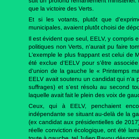
suit un profond remaniement ministériel. 
que la victoire des Verts.
Et si les votants, plutôt que d’expr
municipales, avaient plutôt choisi de dép
Il est évident que seul, EELV, y compris 
politiques non Verts, n’aurait pu faire t
L’exemple le plus frappant est celui de M
été exclue d’EELV pour s’être associé
d’union de la gauche le « Printemps marse
EELV avait soutenu un candidat qui n’a p
suffrages) et s’est résolu au second tou
laquelle avait fait le plein des voix de gau
Ceux, qui à EELV, penchaient enco
indépendante se situant au-delà de la gau
(ex candidat aux présidentielles de 2017
réelle conviction écologique, ont été lam
toute à gauche, tel Julien Bayou désorma