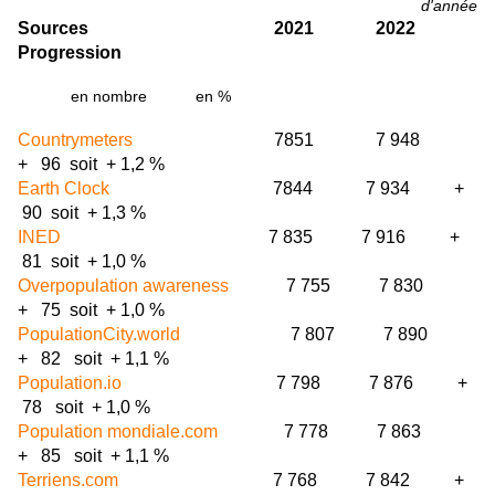
d'année
Sources 2021
2022
Progression
en nombre en %
Countrymeters
7851
7 948
+ 96 soit + 1,2 %
Earth Clock
7844 7 934 +
90 soit + 1,3 %
INED
7 835 7 916 +
81 soit + 1,0 %
Overpopulation awareness
7 755 7 830
+ 75 soit + 1,0 %
PopulationCity.world
7 807 7 890
+ 82 soit + 1,1 %
Population.io
7 798 7 876 +
78 soit + 1,0 %
Population mondiale.com
7 778 7 863
+ 85 soit + 1,1 %
Terriens.com
7 768 7 842 +