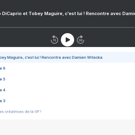
 DiCaprio et Tobey Maguire, c'est lui ! Rencontre avec Dam
bey Maguire, c'est lui ! Rencontre avec Damien Witecka
e 6
e 5
e 4
e 3
s créatrices de la VF !
e 2
e 1