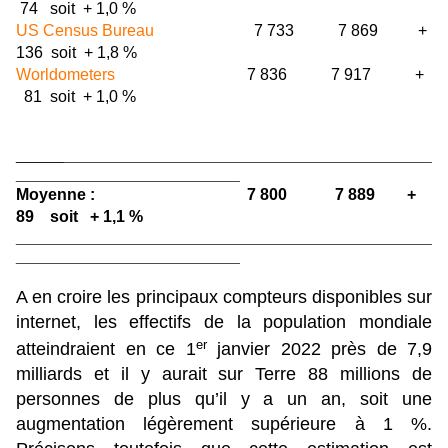
74 soit + 1,0 %
US Census Bureau
7 733 7 869 +
136 soit + 1,8 %
Worldometers
7 836 7 917 +
81 soit + 1,0 %
______
______________________________________________
____________________________
Moyenne : 7 800 7 889 +
89 soit + 1,1 %
____________________________________________________
____________________________
A en croire les principaux compteurs disponibles sur
internet, les effectifs de la population mondiale
er
atteindraient en ce 1
janvier 2022 près de 7,9
milliards et il y aurait sur Terre 88 millions de
personnes de plus qu’il y a un an, soit une
augmentation légèrement supérieure à 1 %.