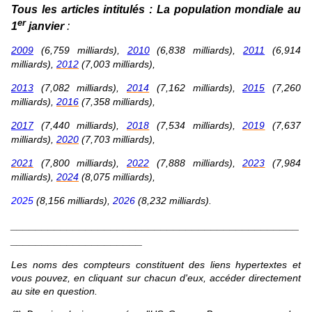
Tous les articles intitulés : La population mondiale au
er
1
janvier
:
2009
(6,759 milliards),
2010
(6,838 milliards),
2011
(6,914
milliards),
2012
(7,003 milliards),
2013
(7,082 milliards),
2014
(7,162 milliards),
2015
(7,260
milliards),
2016
(7,358 milliards),
2017
(7,440 milliards),
2018
(7,534 milliards),
2019
(7,637
milliards),
2020
(7,703 milliards),
2021
(7,800 milliards),
2022
(7,888 milliards),
2023
(7,984
milliards),
2024
(8,075 milliards),
2025
(8,156 milliards),
2026
(8,232 milliards).
______________________________________________
_____________________
Les noms des compteurs constituent des liens hypertextes et
vous pouvez, en cliquant sur chacun d'eux, accéder directement
au site en question.