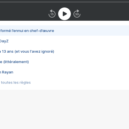
nsformé l’ennui en chef-d’œuvre
 DayZ
 a 13 ans (et vous l'avez ignoré)
e (littéralement)
im Rayan
 toutes les règles
s les jeux vidéo
us choquant de Rockstar ? - Le scandale BULLY
e plus moche de Steam
du RÊVE tourne au CAUCHEMAR