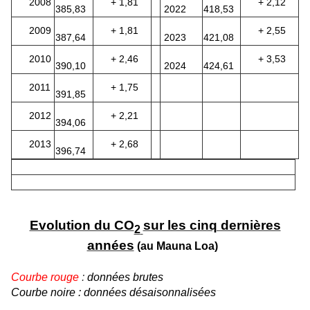
2008
+ 1,
81
+ 2
,12
385,83
2022
418,53
2009
+ 1,
81
+ 2,
55
387,64
2023
421,08
2010
+ 2,
46
+ 3
,53
390,10
2024
424,61
2011
+ 1,
75
391,85
2012
+ 2,
21
394,06
2013
+ 2,
68
396,74
Evolution du CO
sur les cinq dernières
2
années
(au Mauna Loa)
Courbe rouge
:
données brutes
Courbe noire : données désaisonnalisées