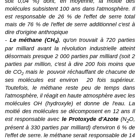
soit 0,04 %) dont, en moyenne, la moitié des
molécules subsistent 100 ans dans l'atmosphère. Il
est responsable de 26 % de l'effet de serre total
mais de 76 % de l'effet de serre additionnel c'est à
dire d'origine anthropique
-
Le méthane (CH
)
, qu'on trouvait à 720 parties
4
par milliard avant la révolution industrielle atteint
désormais presque 2 000 parties par milliard (soit 2
parties par million, c'est à dire 200 fois moins que
de CO
mais le pouvoir réchauffant de chacune de
2
ses molécules est environ 20 fois supérieur.
Toutefois, le méthane reste peu de temps dans
l'atmosphère, il réagit en haute atmosphère avec les
molécules OH (hydroxyle) et donne de l'eau. La
moitié des molécules se décomposent en 12 ans Il
est responsable avec
le Protoxyde d'Azote
(N
O,
2
présent à 330 parties par milliard) d'environ 6 % de
l'effet de serre. le méthane serait responsable de 14