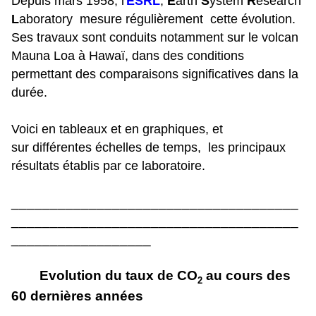
Depuis mars 1958, l'
ESRL
,
E
arth
S
ystem
R
esearch
L
aboratory mesure régulièrement cette évolution.
Ses travaux sont conduits notamment sur le volcan
Mauna Loa à Hawaï, dans des conditions
permettant des comparaisons significatives dans la
durée.
Voici en tableaux et en graphiques, et
sur différentes échelles de temps, les principaux
résultats établis par ce laboratoire.
_____________________________________
_____________________________________
__________________
Evolution du taux de CO
au cours des
2
60 dernières années