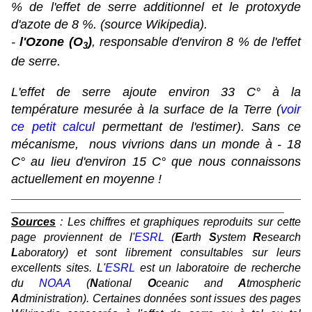
% de l'effet de serre additionnel et le protoxyde
d'azote de 8 %. (source Wikipedia).
-
l'Ozone (O
)
,
responsable d'environ 8 % de l'effet
3
de serre.
L'effet de serre ajoute environ 33 C° à la
température mesurée à la surface de la Terre (
voir
ce petit calcul
permettant de l'estimer). Sans ce
mécanisme, nous vivrions dans un monde à - 18
C° au lieu d'environ 15 C° que nous connaissons
actuellement en moyenne !
____________________________________________________
_________________________________________________
Sources
: Les chiffres et graphiques reproduits sur cette
page proviennent de l'
ESRL
(
E
arth
S
ystem
R
esearch
L
aboratory) et sont librement consultables sur leurs
excellents sites. L'
ESRL
est un laboratoire de recherche
du
NOAA
(
N
ational
O
ceanic and
A
tmospheric
A
dministration). Certaines données sont issues des pages