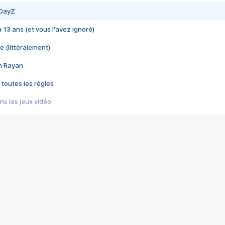
 DayZ
 a 13 ans (et vous l'avez ignoré)
e (littéralement)
im Rayan
 toutes les règles
s les jeux vidéo
us choquant de Rockstar ? - Le scandale BULLY
e plus moche de Steam
du RÊVE tourne au CAUCHEMAR
pendant 8 heures
it… à tort
umiliés par un jeu vidéo