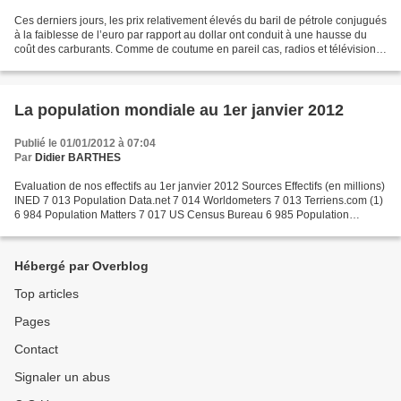
Ces derniers jours, les prix relativement élevés du baril de pétrole conjugués
à la faiblesse de l’euro par rapport au dollar ont conduit à une hausse du
coût des carburants. Comme de coutume en pareil cas, radios et télévisions
nous ont abreuvés des...
La population mondiale au 1er janvier 2012
Publié le 01/01/2012 à 07:04
Par
Didier BARTHES
Evaluation de nos effectifs au 1er janvier 2012 Sources Effectifs (en millions)
INED 7 013 Population Data.net 7 014 Worldometers 7 013 Terriens.com (1)
6 984 Population Matters 7 017 US Census Bureau 6 985 Population
mondiale.com 7 015 Terre Sacrée.org...
Hébergé par Overblog
Top articles
Pages
Contact
Signaler un abus