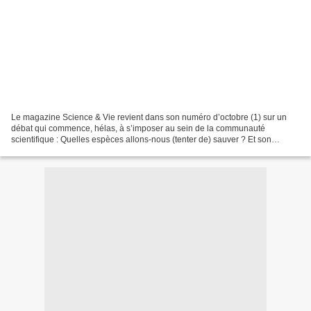
Le magazine Science & Vie revient dans son numéro d’octobre (1) sur un
débat qui commence, hélas, à s’imposer au sein de la communauté
scientifique : Quelles espèces allons-nous (tenter de) sauver ? Et son
effroyable corollaire : Quelles espèces allons-nous...