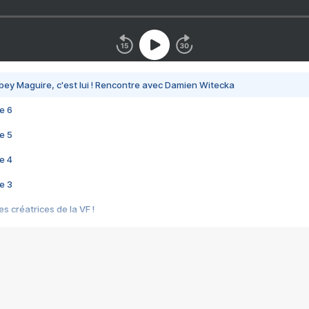
bey Maguire, c'est lui ! Rencontre avec Damien Witecka
e 6
e 5
e 4
e 3
s créatrices de la VF !
e 2
e 1
e Mektoub My Love arrive enfin ! Rencontre avec Shaïn Boumedine et Sal
i : après Toni en famille