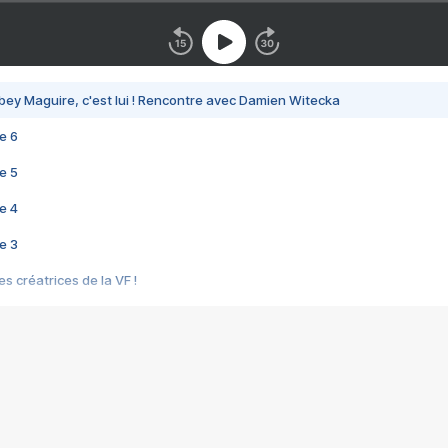
bey Maguire, c'est lui ! Rencontre avec Damien Witecka
e 6
e 5
e 4
e 3
s créatrices de la VF !
e 2
e 1
e Mektoub My Love arrive enfin ! Rencontre avec Shaïn Boumedine et Sal
i : après Toni en famille