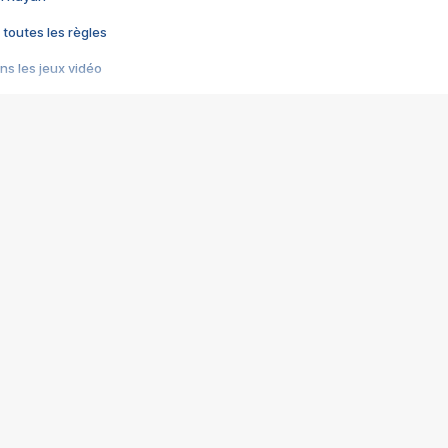
 toutes les règles
s les jeux vidéo
us choquant de Rockstar ? - Le scandale BULLY
e plus moche de Steam
du RÊVE tourne au CAUCHEMAR
pendant 8 heures
it… à tort
umiliés par un jeu vidéo
ire - Final Fantasy 8
ti un empire - Age of Empires
story DOFUS
tard, il crée l'un des pires jeux de tous les temps, MindsEye.