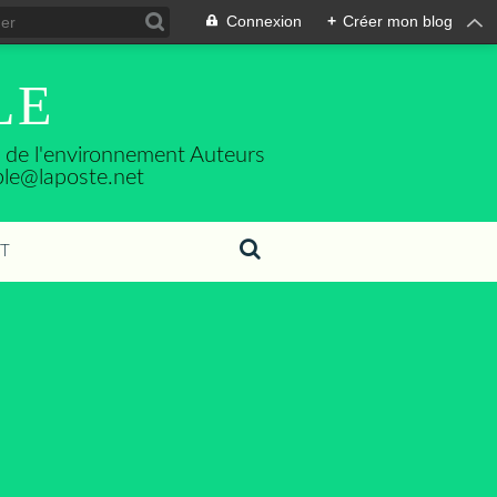
Connexion
+
Créer mon blog
LE
se de l'environnement Auteurs
ble@laposte.net
T