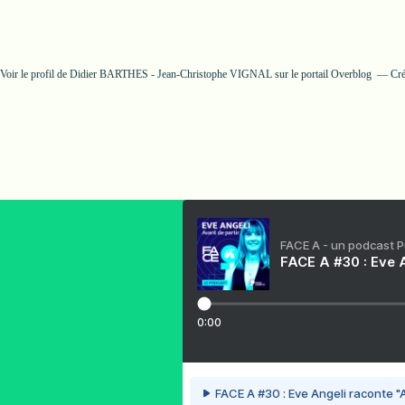
Voir le profil de
Didier BARTHES - Jean-Christophe VIGNAL
sur le portail Overblog
Cré
FACE A - un podcast 
FACE A #30 : Eve A
0:00
FACE A #30 : Eve Angeli raconte "A