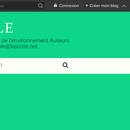
Connexion
+
Créer mon blog
LE
se de l'environnement Auteurs
ble@laposte.net
T