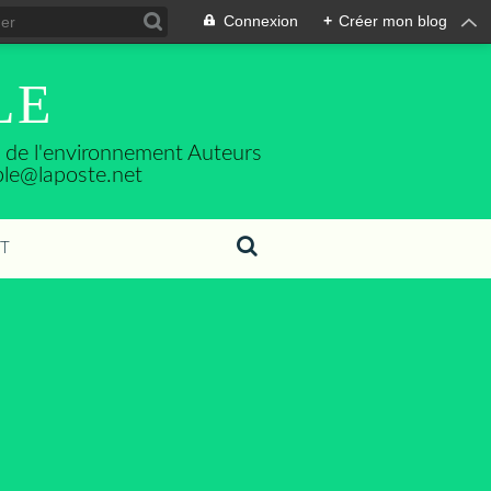
Connexion
+
Créer mon blog
LE
se de l'environnement Auteurs
ble@laposte.net
T