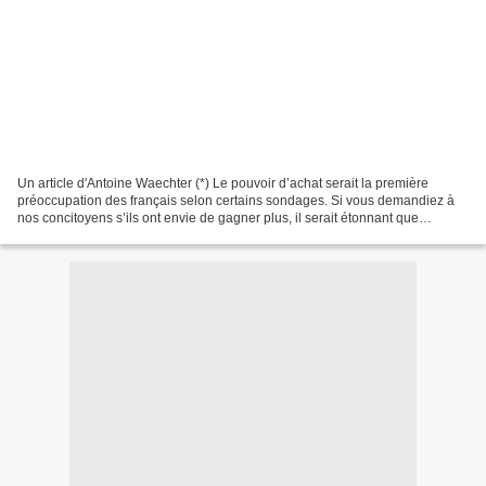
Un article d'Antoine Waechter (*) Le pouvoir d’achat serait la première
préoccupation des français selon certains sondages. Si vous demandiez à
nos concitoyens s’ils ont envie de gagner plus, il serait étonnant que
beaucoup répondent non. Mais cela fait...