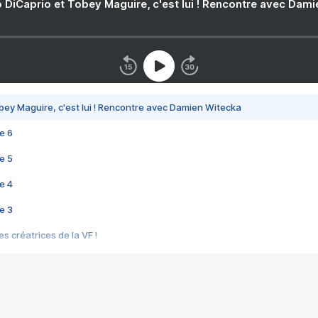
 DiCaprio et Tobey Maguire, c'est lui ! Rencontre avec Dam
bey Maguire, c'est lui ! Rencontre avec Damien Witecka
e 6
e 5
e 4
e 3
s créatrices de la VF !
e 2
e 1
e Mektoub My Love arrive enfin ! Rencontre avec Shaïn Boumedine et Sal