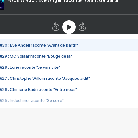
FACE A #30 : Eve Angeli raconte "Avant de partir"
#30 : Eve Angeli raconte "Avant de partir"
#29 : MC Solaar raconte "Bouge de là"
28 : Lorie raconte "Je vais vite"
#27 : Christophe Willem raconte "Jacques a dit"
#26 : Chimène Badi raconte "Entre nous"
#25 : Indochine raconte "3e sexe"
#24 : Zaho raconte "C'est chelou"
#23 : Patrick Bruel raconte "Au café des délices"
#22 : Kyo raconte "Le chemin"