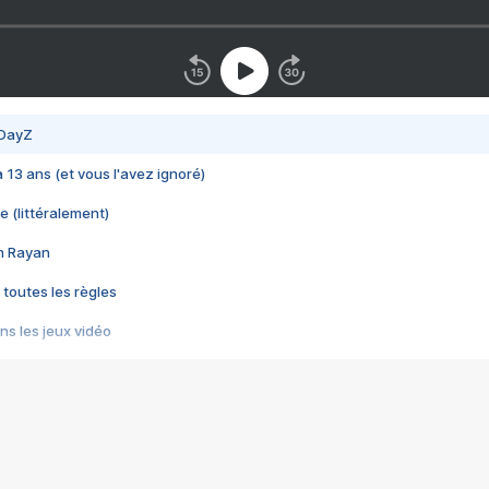
 DayZ
 a 13 ans (et vous l'avez ignoré)
e (littéralement)
im Rayan
 toutes les règles
s les jeux vidéo
us choquant de Rockstar ? - Le scandale BULLY
e plus moche de Steam
du RÊVE tourne au CAUCHEMAR
pendant 8 heures