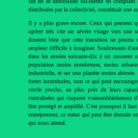
fait de se débrouiller soi-même en comptant s
distribuées par la collectivité, constituait une 
Il y a plus grave encore. Ceux qui pensent qu
opérer très vite un sévère virage vers une so
doutent bien que cette transition ne pourra 
ampleur difficile à imaginer. Soubresauts d'aut
dans les années soixante-dix à un moment où 
population moins nombreuse, moins urbanis
industrielle, et sur une planète moins abimée.
fortes incertitudes, tout ce qui peut encourage
cercle proche, au plus près de leurs capacit
centralisées qui risquent vraisemblablement d'ê
être protégé et amplifié. C'est pourquoi il fau
entrepreneur, ce statut qui peut être demain u
qui nous attend.
_______________________________________