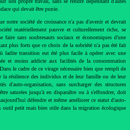
ur son propre travail, sans se rendre dépendant d'aides
audace qui devait être punie.
e notre société de croissance n'a pas d'avenir et devrait
ciété matériellement pauvre et culturellement riche, se
se faire sans soubresauts sociaux et économiques d'une
ant plus forts que ce choix de la sobriété n'a pas été fait
ladite transition eut été plus facile à opérer avec une
ée et moins addicte aux facilités de la consommation
 Dans le cadre de ce virage nécessaire bien que rempli de
r la résilience des individus et de leur famille ou de leur
és d'auto-organisation, sans surcharger des structures
tre saturées jusqu'à en disparaître ou à s'effondrer, doit
t aujourd'hui défendre et même améliorer ce statut d'auto-
n outil petit mais bien utile dans la migration écologique
__________________________________________