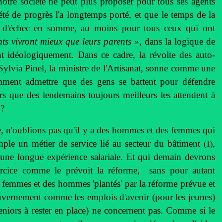
 notre société ne peut plus proposer pour tous ses agents
é de progrès l'a longtemps porté, et que le temps de la
eu d'échec en somme, au moins pour tous ceux qui ont
ts vivront mieux que leurs parents »
, dans la logique de
ent idéologiquement. Dans ce cadre, la révolte des auto-
Sylvia Pinel, la ministre de l'Artisanat, sonne comme une
omment admettre que des gens se battent pour défendre
rs que des lendemains toujours meilleurs les attendent à
 ?
e, n'oublions pas qu'il y a des hommes et des femmes qui
mple un métier de service lié au secteur du bâtiment
,
(1)
d'une longue expérience salariale. Et qui demain devrons
xercice comme le prévoit la réforme, sans pour autant
s femmes et des hommes 'plantés' par la réforme prévue et
gouvernement comme les emplois d'avenir (pour les jeunes)
seniors à rester en place) ne concernent pas. Comme si le