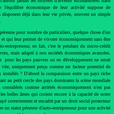
 n'auront jamais les moyens d'investir suffisamment dans
ue l'équilibre économique de leur activité suppose de
disposent déjà dans leur vie privée, souvent un simple
.
ut pérenne pour nombre de particuliers, quelque chose d'un
, et qui leur permet de vivoter économiquement sans être
to-entrepreneur, en fait, c'est le pendant du micro-crédit
res, mais adapté à nos sociétés économiques avancées.
tes pour les pays pauvres ou en développement ne serait
s vite, uniquement perçu comme un facteur potentiel de
x installés ? D'abord la comparaison entre un pays riche
t au petit cercle des pays dominants la scène mondiale
es considérés comme arriérés économiquement n'est pas
 les belles âmes qui croient encore à la capacité de notre
 payé correctement et encadré par un droit social protecteur
re un statut pérenne d'auto-entrepreneur pour une activité