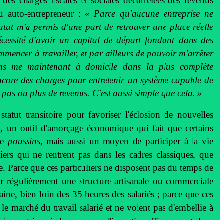
r des charges fiscales et sociales décorrélées des revenus
u auto-entrepreneur :
« Parce qu'aucune entreprise ne
atut m'a permis d'une part de retrouver une place réelle
nécessité d'avoir un capital de départ fondant dans des
mencer à travailler, et par ailleurs de pouvoir m'arrêter
ns me maintenant à domicile dans la plus complète
ncore des charges pour entretenir un système capable de
pas ou plus de revenus. C'est aussi simple que cela. »
statut transitoire pour favoriser l'éclosion de nouvelles
, un outil d'amorçage économique qui fait que certains
de
poussins
, mais aussi un moyen de participer à la vie
ers qui ne rentrent pas dans les cadres classiques, que
se. Parce que ces particuliers ne disposent pas du temps de
ner régulièrement une structure artisanale ou commerciale
aine, bien loin des 35 heures des salariés ; parce que ces
 le marché du travail salarié et ne voient pas d'embellie à