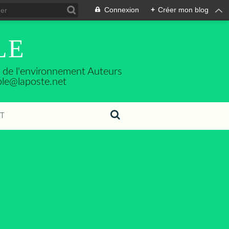
Connexion
+
Créer mon blog
LE
se de l'environnement Auteurs
ble@laposte.net
T