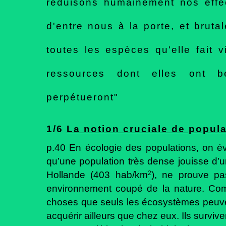
réduisons humainement nos effec
d'entre nous à la porte, et brut
toutes les espèces qu'elle fait v
ressources dont elles ont b
perpétueront"
1/6
La notion cruciale de popul
p.40 En écologie des populations, on évo
qu’une population très dense jouisse d’u
Hollande (403 hab/km
2
), ne prouve pa
environnement coupé de la nature. Com
choses que seuls les écosystèmes peuvent
acquérir ailleurs que chez eux. Ils surviv