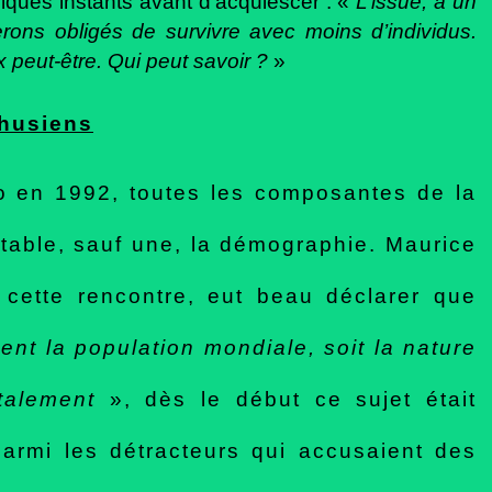
elques instants avant d’acquiescer : «
L’issue, à un
ons obligés de survivre avec moins d’individus.
 peut-être. Qui peut savoir ?
»
thusiens
o en 1992, toutes les composantes de la
a table, sauf une, la démographie. Maurice
e cette rencontre, eut beau déclarer que
ent la population mondiale, soit la nature
talement
», dès le début ce sujet était
armi les détracteurs qui accusaient des