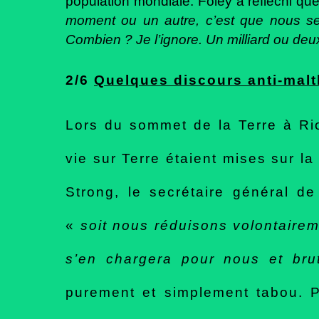
population mondiale. Foley a réfléchi qu
moment ou un autre, c’est que nous ser
Combien ? Je l’ignore. Un milliard ou deux
2/6
Quelques discours anti-mal
Lors du sommet de la Terre à Ri
vie sur Terre étaient mises sur l
Strong, le secrétaire général d
«
soit nous réduisons volontairem
s’en chargera pour nous et
bru
purement et simplement tabou. P