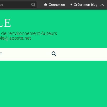
Connexion
+
Créer mon blog
LE
se de l'environnement Auteurs
ble@laposte.net
T