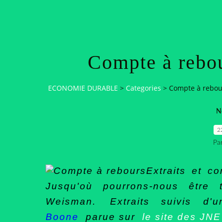
Compte à rebo
ECONOMIE DURABLE
>
Categories
>
Compte à rebou
N
2
Pa
Extraits et c
Jusqu'où pourrons-nous être
Weisman.
Extraits suivis 
Boone
parue sur
le site des JNE