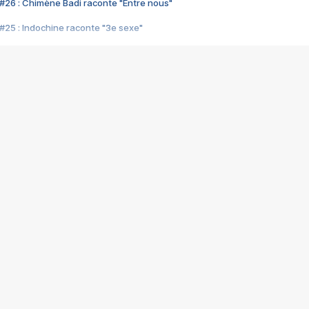
#26 : Chimène Badi raconte "Entre nous"
#25 : Indochine raconte "3e sexe"
#24 : Zaho raconte "C'est chelou"
#23 : Patrick Bruel raconte "Au café des délices"
#22 : Kyo raconte "Le chemin"
#21 : Nolwenn Leroy raconte "Cassé"
#20 : Patrick Hernandez raconte "Born to be alive"
#19 : Lorie raconte "Près de moi"
#18 : Michael Jones raconte "A nos actes manqués" (avec Jean-Jacque
#17 : Khaled raconte "Aïcha"
#16 : Corneille raconte "Parce qu'on vient de loin"
#15 : Indochine raconte "L'aventurier"
14 : Lorie raconte "Sur un air latino"