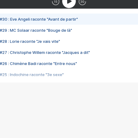
#30 : Eve Angeli raconte "Avant de partir"
#29 : MC Solaar raconte "Bouge de là"
28 : Lorie raconte "Je vais vite"
#27 : Christophe Willem raconte "Jacques a dit"
#26 : Chimène Badi raconte "Entre nous"
#25 : Indochine raconte "3e sexe"
#24 : Zaho raconte "C'est chelou"
#23 : Patrick Bruel raconte "Au café des délices"
#22 : Kyo raconte "Le chemin"
#21 : Nolwenn Leroy raconte "Cassé"
#20 : Patrick Hernandez raconte "Born to be alive"