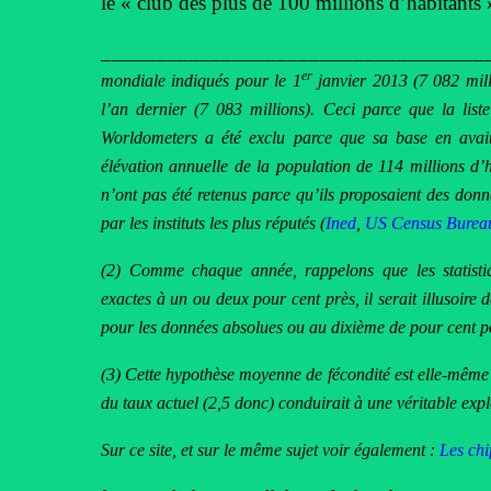
le « club des plus de 100 millions d’habitants 
__________________________________
er
mondiale indiqués pour le 1
janvier 2013 (7 082 milli
l’an dernier (7 083 millions). Ceci parce que la lis
Worldometers a été exclu parce que sa base en avait
élévation annuelle de la population de 114 millions d
n’ont pas été retenus parce qu’ils proposaient des donn
par les instituts les plus réputés (
Ined
,
US Census Burea
(2) Comme chaque année, rappelons que les statist
exactes à un ou deux pour cent près, il serait illusoire d
pour les données absolues ou au dixième de pour cent pour
(3) Cette hypothèse moyenne de fécondité est elle-même 
du taux actuel (2,5 donc) conduirait à une véritable ex
Sur ce site, et sur le même sujet voir également :
Les chi