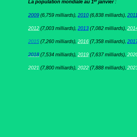
er
La population mondiale au 1
janvier
:
2009
(6,759 milliards),
2010
(6,838 milliards),
201
2012
(7,003 milliards),
2013
(7,082 milliards),
201
2015
(7,260 milliards),
2016
(7,358 milliards),
201
2018
(7,534 milliards),
2019
(7,637 milliards),
202
202
1
(7,800 milliards),
2022
(7,888 milliards),
202