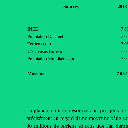
Sources
2013
INED
7 0
Population Data.net
7 0
Terriens.com
7 0
US Census Bureau
7 0
Population Mondiale.com
7 0
Moyenne
7 082
La planète compte désormais un peu plus de 7 
précisément au regard d'une moyenne bâtie sur
80 millions de terriens en plus que l'an dern