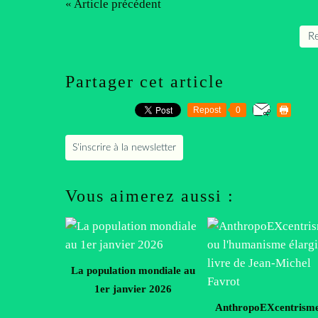
« Article précédent
Re
Partager cet article
Repost
0
S'inscrire à la newsletter
Vous aimerez aussi :
La population mondiale au
1er janvier 2026
AnthropoEXcentrism