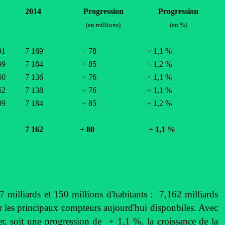
2014
Progression
Progression
(en millions)
(en %)
91
7 169
+ 78
+ 1,1 %
99
7 184
+ 85
+ 1,2 %
60
7 136
+ 76
+ 1,1 %
62
7 138
+ 76
+ 1,1 %
99
7 184
+ 85
+ 1,2 %
7 162
+ 80
+
1,1
%
milliards et 150 millions d'habitants : 7,162 milliards
 les principaux compteurs aujourd'hui disponbiles. Avec
ier, soit une progression de
+
1,1 %, la croissance de la