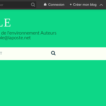
Connexion
+
Créer mon blog
LE
se de l'environnement Auteurs
ble@laposte.net
T