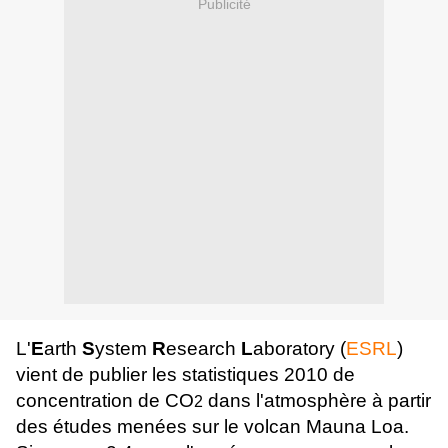
Publicité
L'
E
arth
S
ystem
R
esearch
L
aboratory (
ESRL
)
vient de publier les statistiques 2010 de
concentration de CO
dans l'atmosphère à partir
2
des études menées sur le volcan Mauna Loa.