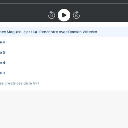
bey Maguire, c'est lui ! Rencontre avec Damien Witecka
e 6
e 5
e 4
e 3
s créatrices de la VF !
e 2
e 1
e Mektoub My Love arrive enfin ! Rencontre avec Shaïn Boumedine et Sal
i : après Toni en famille