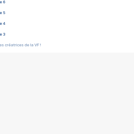
e 6
e 5
e 4
e 3
s créatrices de la VF !
e 2
e 1
e Mektoub My Love arrive enfin ! Rencontre avec Shaïn Boumedine et Sal
i : après Toni en famille
elle réalise le bouleversant Dites lui que je l'aime
ais ! Rencontre autour de Vie privée de Rebecca Zlotowski
 de Marguerite, Grave... Rencontre avec Ella Rumpf
 Les Rêveurs, un film intime sur la santé mentale