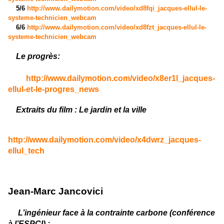
5/6
http://www.dailymotion.com/video/xd8fqi_jacques-ellul-le-
systeme-technicien_webcam
6/6
http://www.dailymotion.com/video/xd8fzt_jacques-ellul-le-
systeme-technicien_webcam
Le progrès:
http://www.dailymotion.com/video/x8er1l_jacques-
ellul-et-le-progres_news
Extraits du film : Le jardin et la ville
http://www.dailymotion.com/video/x4dwrz_jacques-
ellul_tech
Jean-Marc Jancovici
L’
ingénieur face à la contrainte carbone (conférence
à l’ESPCI) :