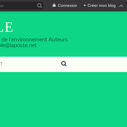
Connexion
+
Créer mon blog
LE
se de l'environnement Auteurs
ble@laposte.net
T