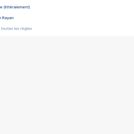
e (littéralement)
im Rayan
 toutes les règles
s les jeux vidéo
us choquant de Rockstar ? - Le scandale BULLY
e plus moche de Steam
du RÊVE tourne au CAUCHEMAR
pendant 8 heures
it… à tort
umiliés par un jeu vidéo
ire - Final Fantasy 8
ti un empire - Age of Empires